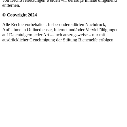
von Rechtsverletzungen werden wir derartige Inhalte umgehend
entfernen.
© Copyright 2024
Alle Rechte vorbehalten. Insbesondere dürfen Nachdruck,
Aufnahme in Onlinedienste, Internet und/oder Vervielfältigungen
auf Datenträgern jeder Art – auch auszugsweise – nur mit
ausdrücklicher Genehmigung der Stiftung Bienenelfe erfolgen.
Kontak
Unser gesamtes Team freut sich schon sehr, Sie
kennenzulernen!