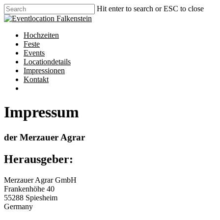
Skip
Hit enter to search or ESC to close
to
Close
main
Search
content
Menu
Hochzeiten
Feste
Events
Locationdetails
Impressionen
Kontakt
phone
email
Impressum
der Merzauer Agrar
Herausgeber:
Merzauer Agrar GmbH
Frankenhöhe 40
55288 Spiesheim
Germany