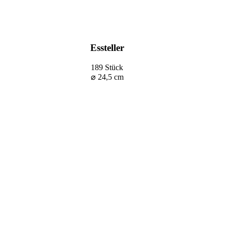
Essteller
189 Stück
⌀ 24,5 cm