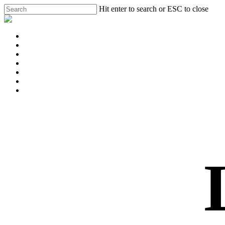
Skip
Hit enter to search or ESC to close
to
Close
main
Search
content
Menu
Hochzeiten
Feste
Events
Locationdetails
Impressionen
Kontakt
phone
email