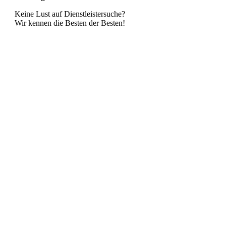
Keine Lust auf Dienstleistersuche?
Wir kennen die Besten der Besten!
Sie möchten bei uns feiern?
Kontaktieren Sie uns ganz unkompliziert per Mail
oder Kontaktformular.
Kontakt