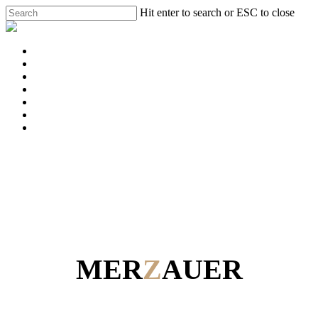
Skip
Hit enter to search or ESC to close
to
Close
main
Search
content
Menu
Hochzeiten
Feste
Events
Locationdetails
Impressionen
Kontakt
phone
email
MER
Z
AUER